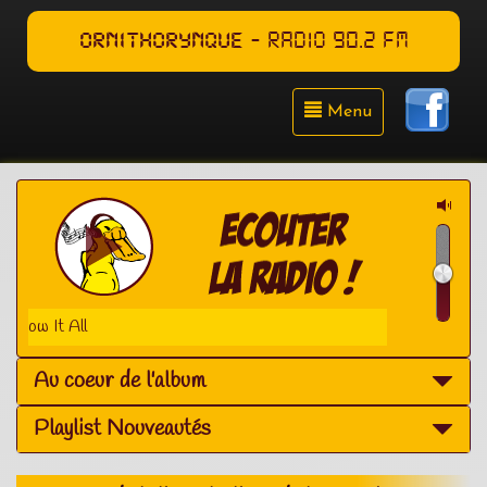
ORNITHORYNQUE
- RADIO 90.2 FM
Menu
Teddy Swims - Mr Kno
Au coeur de l'album
Playlist Nouveautés