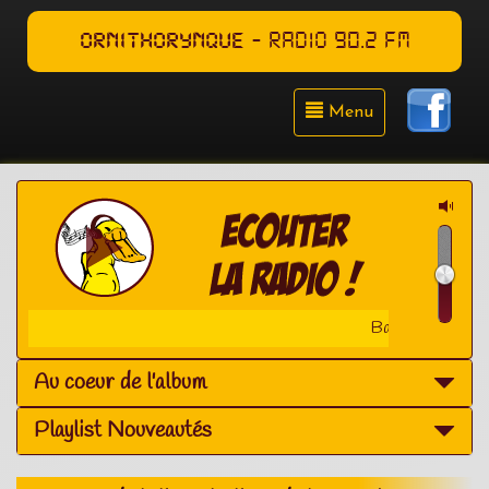
ORNITHORYNQUE
- RADIO 90.2 FM
Menu
Barbara Pravi - l'homme et l'oi
Au coeur de l'album
Playlist Nouveautés