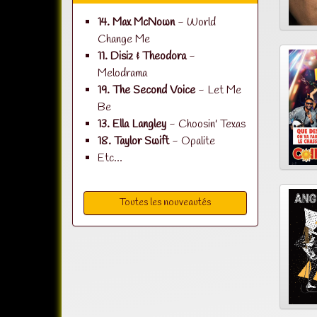
14. Max McNown
- World
Change Me
11. Disiz & Theodora
-
Melodrama
19. The Second Voice
- Let Me
Be
13. Ella Langley
- Choosin' Texas
18. Taylor Swift
- Opalite
Etc...
Toutes les nouveautés