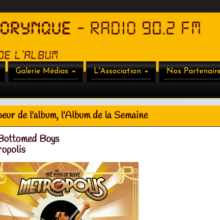
HORYNQUE
- RADIO 90.2 FM
de l'album
Galerie Médias
L'Association
Nos Partenair
eur de l'album, l'Album de la Semaine
Bottomed Boys
opolis
iglioni