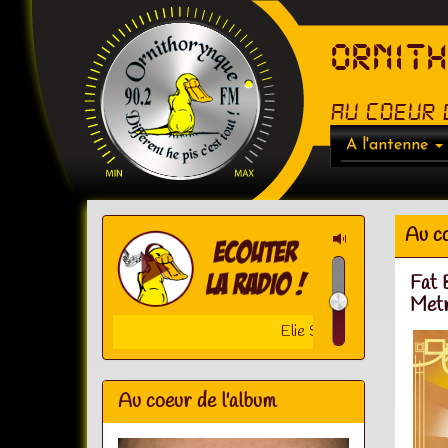
ORNIT
Au coeur 
A l'antenne
Au co
Fat 
Metr
Elie Semoun - Le Cr�matorium P�r
Au coeur de l'album