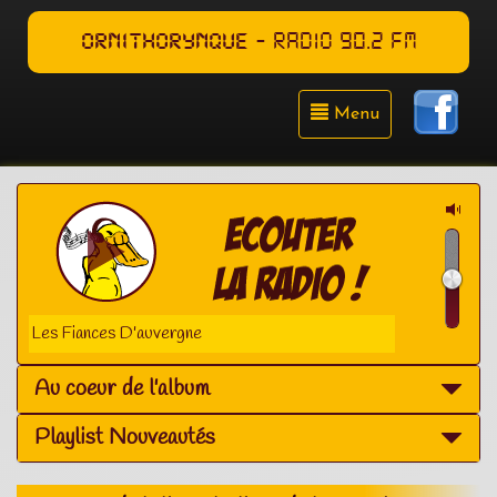
ORNITHORYNQUE
- RADIO 90.2 FM
Menu
es D'auvergne
Au coeur de l'album
Playlist Nouveautés