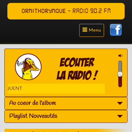
ORNITHORYNQUE
- RADIO 90.2 FM
Menu
LES OREILLES Q
Au coeur de l'album
Playlist Nouveautés