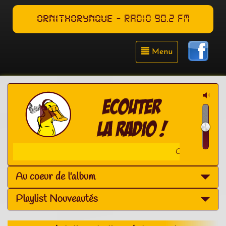
ORNITHORYNQUE
- RADIO 90.2 FM
Menu
Coeur de Pirate - Chateau D
Au coeur de l'album
Playlist Nouveautés