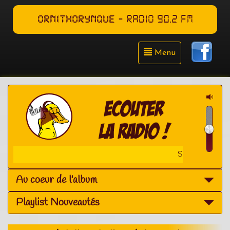
ORNITHORYNQUE
- RADIO 90.2 FM
Menu
SOUND TRAQ' - du 13 fev.
Au coeur de l'album
Playlist Nouveautés