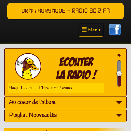
ORNITHORYNQUE
- RADIO 90.2 FM
Menu
ji-Lazaro - L'Hiver En Avance
Au coeur de l'album
Playlist Nouveautés