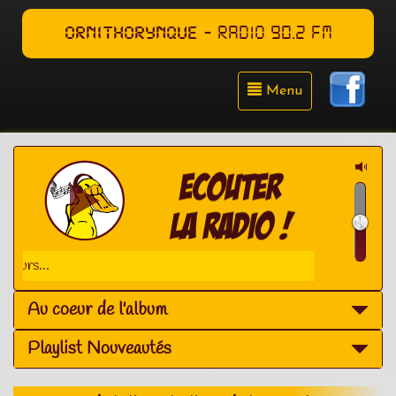
ORNITHORYNQUE
- RADIO 90.2 FM
Menu
Stephane Clairvoie - Ici E
Au coeur de l'album
Playlist Nouveautés