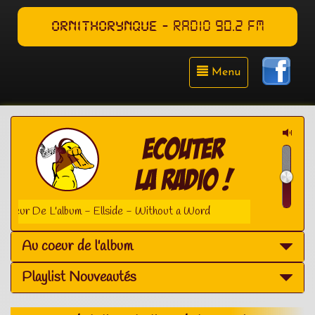
ORNITHORYNQUE
- RADIO 90.2 FM
Menu
bum - Ellside - Without a Word
Au coeur de l'album
Playlist Nouveautés