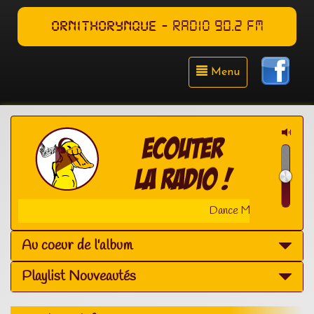
ORNITHORYNQUE
- RADIO 90.2 FM
Menu
Dance Music - avec Bert
Au coeur de l'album
Playlist Nouveautés