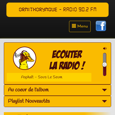
ORNITHORYNQUE
- RADIO 90.2 FM
Menu
Asphalt - Sous Le Seum
Au coeur de l'album
Playlist Nouveautés