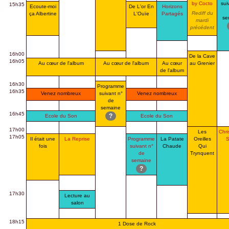
by Cocto
sui
15h35
Ecoute-moi
De L'or En
Horizons
Rediff du
ça Albertine
L'Ouïe
Partagés
se
mardi
précédent
16h00
De la Cave
16h05
Au cœur de l'album
Au cœur de l'album
Au cœur
au Grenier
de l'album
16h30
Programme
16h35
Venez nombreux
suivant n°
Venez nombreux
de
semaine
16h45
?
Ecole du Son
Ecole du Son
17h00
Les
Chri
17h05
Il était une
La Reprise
Programme
La Patate
Oreilles
S
fois
suivant n°
Chaude
Qui
de
Trynquent
semaine
?
17h30
Lecture au
salon
18h15
1 Dose de Rock