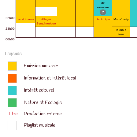
de
semaine
?
22h00
JazzOmania
Allegro
Back Spin
Moov'party
Symphonique
23h00
Tekno 6
tem
00h00
Légende
Emission musicale
Information et Intérêt local
Intérêt culturel
Nature et Ecologie
Titre
Production externe
Playlist musicale