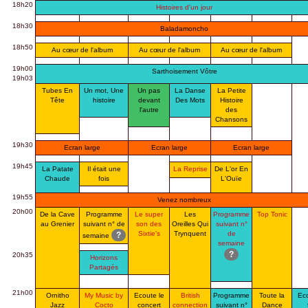
18h20
Histoires d'un jour
18h30
Baladamoncho
18h50
Au cœur de l'album
Au cœur de l'album
Au cœur de l'album
19h00
Sarthoisement Vôtre
19h03
Tubes En
Un mot, Une
Un pas
La Danse
La Petite
Tête
histoire
devant
Des Mots
Histoire
l'autre
des
Chansons
19h30
Ecran large
Ecran large
Ecran large
19h45
La Patate
Il était une
La Reprise
De L'or En
Chaude
fois
L'Ouïe
19h55
Venez nombreux
20h00
De la Cave
Programme
Le super
Les
Programme
Top Tonic
au Grenier
suivant n° de
son des
Oreilles Qui
suivant n°
Sixtie's
Trynquent
de
?
semaine
semaine
?
20h35
Horizons
Partagés
21h00
Ornitho
My Music by
Ecoute le
British
Programme
Toute la
Eco
Jazz
Cocto
concert
connection
suivant n°
Dance