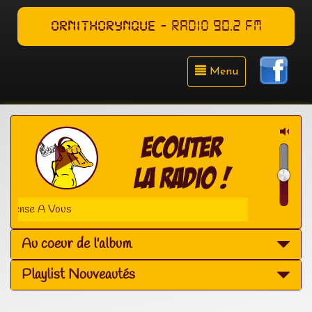
ORNITHORYNQUE
- RADIO 90.2 FM
Menu
e Pense A Vous
Au coeur de l'album
Playlist Nouveautés