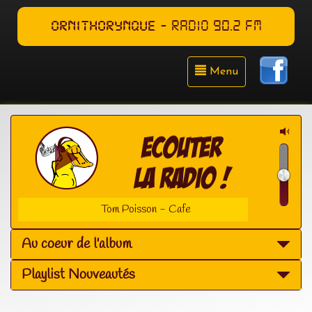
ORNITHORYNQUE
- RADIO 90.2 FM
Menu
Tom Poisson - Cafe
Au coeur de l'album
Playlist Nouveautés