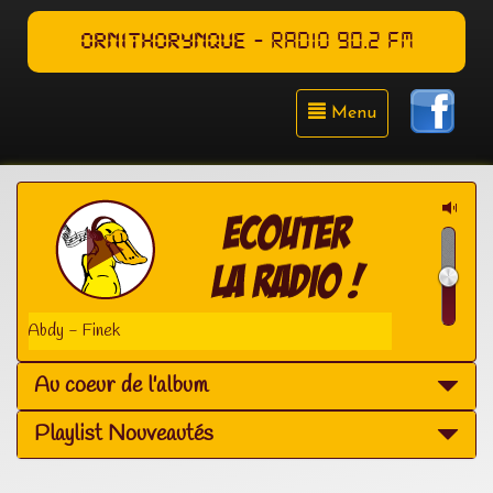
ORNITHORYNQUE
- RADIO 90.2 FM
Menu
Abdy - Finek
Au coeur de l'album
Playlist Nouveautés