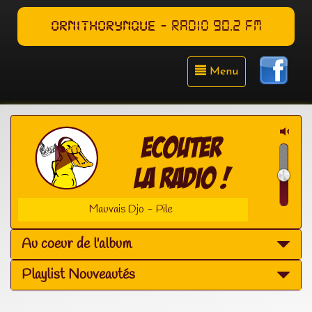
ORNITHORYNQUE
- RADIO 90.2 FM
Menu
Mauvais Djo - Pile
Au coeur de l'album
Playlist Nouveautés