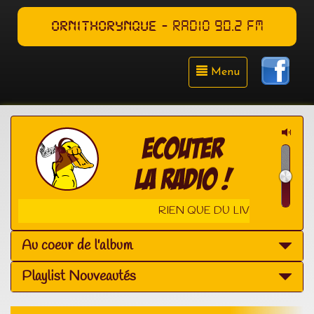
ORNITHORYNQUE
- RADIO 90.2 FM
Menu
RIEN QUE DU LIVE
Au coeur de l'album
Playlist Nouveautés