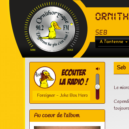
ORNIT
Seb
A l'antenne
Seb
Le micro
Foreigner - Juke Box Hero
Cependan
toujours
Au coeur de l'album