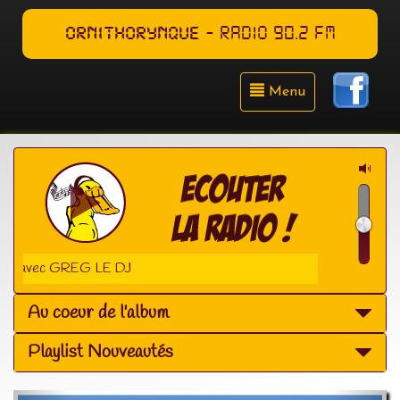
ORNITHORYNQUE
- RADIO 90.2 FM
Menu
M avec GREG LE DJ
Au coeur de l'album
Playlist Nouveautés
Précédent
Suiva