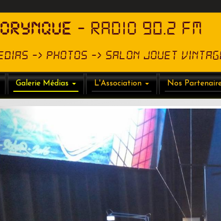
HORYNQUE
- RADIO 90.2 FM
edias -> Photos -> Salon Jouet Vintag
Galerie Médias
L'Association
Nos Partenair
Précédent