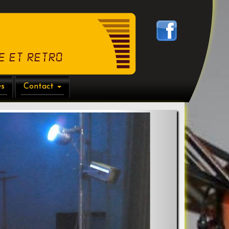
e et Retro
es
Contact
Suivant