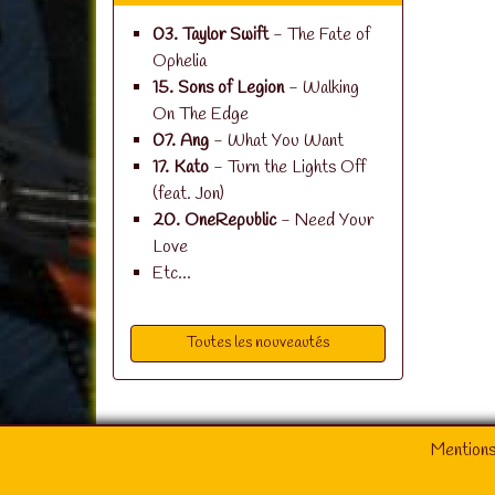
03. Taylor Swift
- The Fate of
Ophelia
15. Sons of Legion
- Walking
On The Edge
07. Ang
- What You Want
17. Kato
- Turn the Lights Off
(feat. Jon)
20. OneRepublic
- Need Your
Love
Etc...
Toutes les nouveautés
Mentions