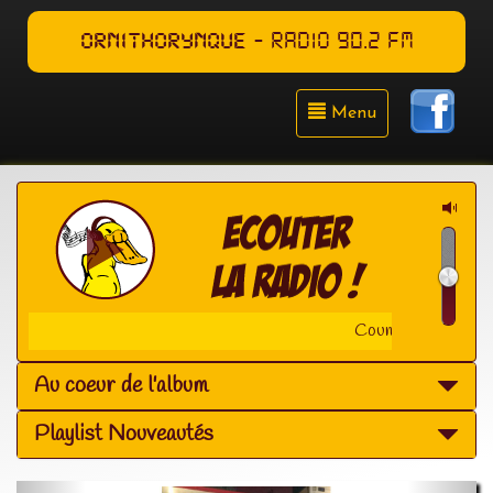
ORNITHORYNQUE
- RADIO 90.2 FM
Menu
Counting Crows - 
Au coeur de l'album
Playlist Nouveautés
Précédent
Suiva