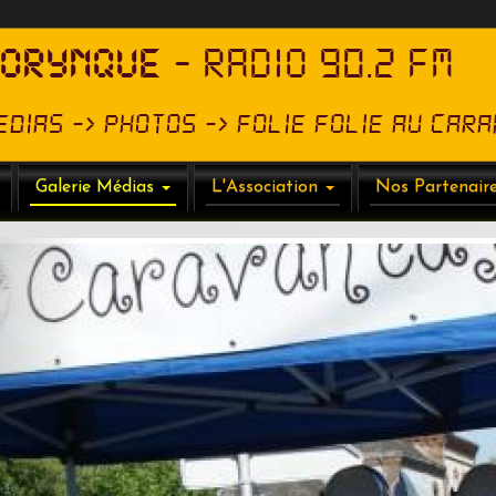
HORYNQUE
- RADIO 90.2 FM
edias -> Photos -> Folie Folie au Cara
Galerie Médias
L'Association
Nos Partenair
Précédent