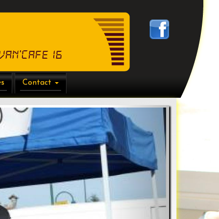
van'Cafe 16
es
Contact
Suivant