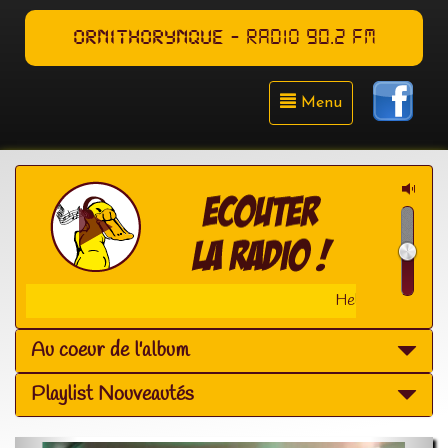
ORNITHORYNQUE
- RADIO 90.2 FM
Menu
Helmut Fritz - Ca
Au coeur de l'album
Playlist Nouveautés
Précédent
Suiva