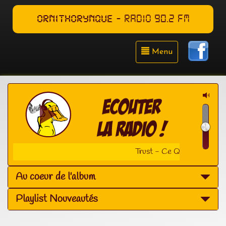
ORNITHORYNQUE
- RADIO 90.2 FM
Menu
Trust - Ce Que Tu Donnes
Au coeur de l'album
Playlist Nouveautés