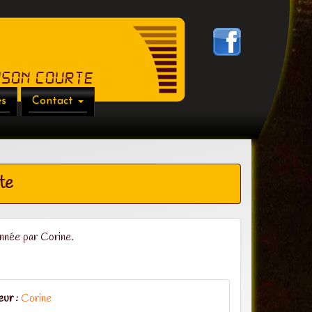
anson Courte
es
Contact
te
onnée par Corine.
eur :
Corine