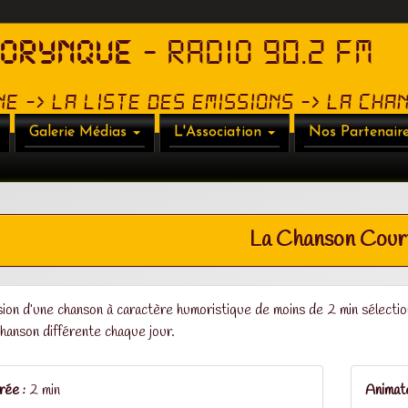
HORYNQUE
- RADIO 90.2 FM
ne -> La liste des emissions -> La Ch
Galerie Médias
L'Association
Nos Partenair
La Chanson Cour
 Planete
sion d’une chanson à caractère humoristique de moins de 2 min sélecti
hanson différente chaque jour.
ée :
2 min
Animat