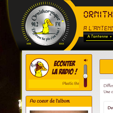
ORNIT
A l'anten
A l'antenne
Plastic Bertrand - Tout Petit La
Diffu
Une c
Au coeur de l'album
Dur