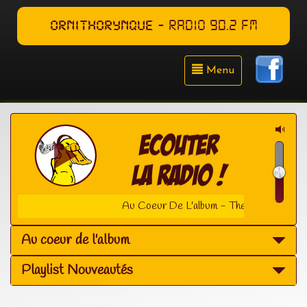
ORNITHORYNQUE
- RADIO 90.2 FM
Menu
Au Coeur De L'album - The Transatlantics
Au coeur de l'album
Playlist Nouveautés