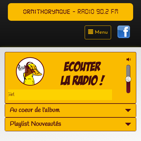
ORNITHORYNQUE
- RADIO 90.2 FM
Menu
ov Girl
Au coeur de l'album
Playlist Nouveautés