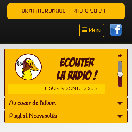
ORNITHORYNQUE
- RADIO 90.2 FM
Menu
LE SUPER SON DES 60'S
Au coeur de l'album
Playlist Nouveautés