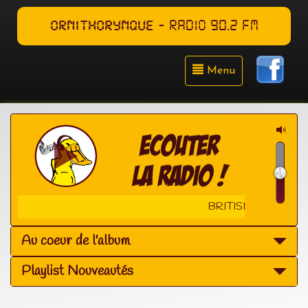
ORNITHORYNQUE
- RADIO 90.2 FM
Menu
BRITISH CONNECT
Au coeur de l'album
Playlist Nouveautés