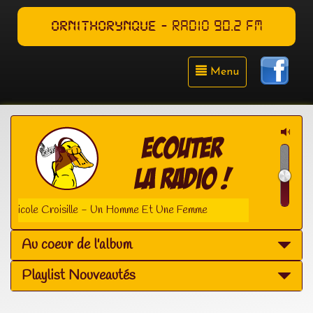
ORNITHORYNQUE
- RADIO 90.2 FM
Menu
Nicole Croisille - Un Homme Et Une Femme
Au coeur de l'album
Playlist Nouveautés