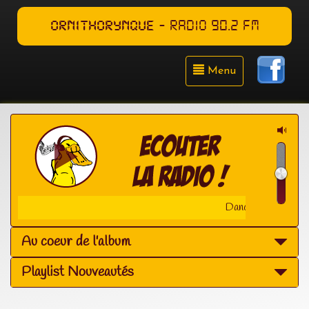
ORNITHORYNQUE
- RADIO 90.2 FM
Menu
Dance Music - ave
Au coeur de l'album
Playlist Nouveautés